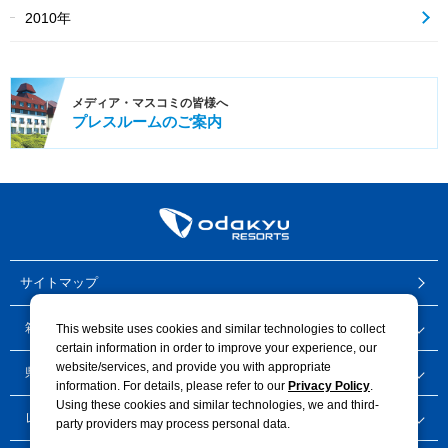
2010年
メディア・
マスコミの皆様へ
プレスルーム
のご案内
サイトマップ
箱根・御殿場地区 ホテル
This website uses cookies and similar technologies to collect
certain information in order to improve your experience, our
website/services, and provide you with appropriate
県央地区 ホテル
information. For details, please refer to our
Privacy Policy
.
Using these cookies and similar technologies, we and third-
レストラン
party providers may process personal data.