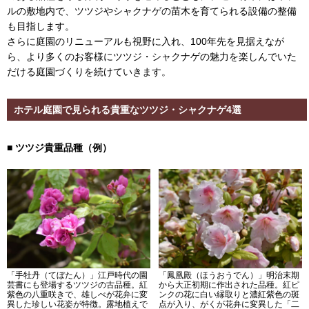
ルの敷地内で、ツツジやシャクナゲの苗木を育てられる設備の整備
も目指します。
さらに庭園のリニューアルも視野に入れ、100年先を見据えなが
ら、より多くのお客様にツツジ・シャクナゲの魅力を楽しんでいた
だける庭園づくりを続けていきます。
ホテル庭園で見られる貴重なツツジ・シャクナゲ4選
■ ツツジ貴重品種（例）
「手牡丹（てぼたん）」江戸時代の園
「鳳凰殿（ほうおうでん）」明治末期
芸書にも登場するツツジの古品種。紅
から大正初期に作出された品種。紅ピ
紫色の八重咲きで、雄しべが花弁に変
ンクの花に白い縁取りと濃紅紫色の斑
異した珍しい花姿が特徴。露地植えで
点が入り、がくが花弁に変異した「二