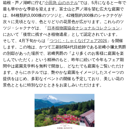
箱根・芦ノ湖畔に佇む“
小田急 山のホテル
”では、5月になると一年で
最も華やかな季節を迎えます。富士山と芦ノ湖を望む広大な庭園で
は、84種類約3,000株のツツジと、42種類約300株のシャクナゲが
次々に見頃となり、色とりどりの花景色が広がります。これらのツ
ツジ・シャクナゲは、「
日本植物園協会ナショナルコレクション
」
において「後世に残すべき植物遺産」として認定されています。
そして、4月下旬からは「
つつじ・しゃくなげフェア2026
」を開催
します。この地は、かつて三菱財閥4代目総帥である岩﨑小彌太男爵
の別邸があった場所で、岩﨑男爵の『より多くのお客様に庭園を楽
しんでいただく』という精神のもと、昨年に続いて今年もフェア期
間中は庭園見学料を無料で開放し、どなたでも庭園をご覧いただけ
ます。さらにホテルでは、艶やかな庭園をイメージしたスイーツの
提供をはじめ、多彩なイベントの開催も予定しており、美しい花の
景色とともに特別なひとときをお楽しみいただけます。