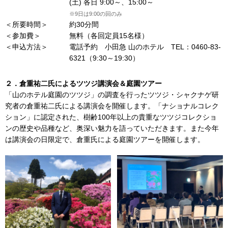
(土) 各日 9:00～、15:00～
※9日は9:00の回のみ
＜所要時間＞
約30分間
＜参加費＞
無料（各回定員15名様）
＜申込方法＞
電話予約 小田急 山のホテル TEL：0460-83-
6321（9:30～19:30）
２．倉重祐二氏によるツツジ講演会＆庭園ツアー
「山のホテル庭園のツツジ」の調査を行ったツツジ・シャクナゲ研
究者の倉重祐二氏による講演会を開催します。「ナショナルコレク
ション」に認定された、樹齢100年以上の貴重なツツジコレクショ
ンの歴史や品種など、奥深い魅力を語っていただきます。また今年
は講演会の日限定で、倉重氏による庭園ツアーを開催します。