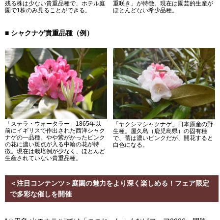
残る株は少ない貴重品種で、ホテル庭
重咲き」が特徴。現在は園芸的生産が
園で1株のみ見ることができる。
ほとんどない希少品種。
■ シャクナゲ貴重品種（例）
「ステラ・ウォータラー」1865年以
「ヤクシマシャクナゲ」日本原産の野
前にイギリスで作出された西洋シャク
生種。屋久島（鹿児島県）の固有種
ナゲの一品種。やや紫がかったピンク
で、蕾は濃いピンクだが、開花すると
の花に濃い斑点が入る中輪の花が特
白色になる。
徴。現在は栽培例が少なく、ほとんど
生産されていない貴重品種。
＜注目コンテンツ＞庭園の魅力をより深く楽しめる！フェア限定
で多彩な催しを開催