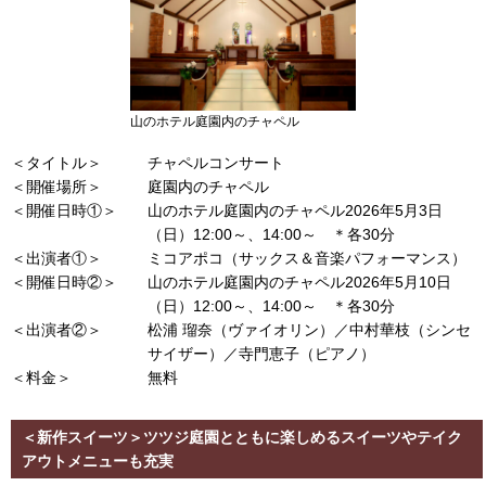
山のホテル庭園内のチャペル
＜タイトル＞
チャペルコンサート
＜開催場所＞
庭園内のチャペル
＜開催日時①＞
山のホテル庭園内のチャペル2026年5月3日
（日）12:00～、14:00～ ＊各30分
＜出演者①＞
ミコアポコ（サックス＆音楽パフォーマンス）
＜開催日時②＞
山のホテル庭園内のチャペル2026年5月10日
（日）12:00～、14:00～ ＊各30分
＜出演者②＞
松浦 瑠奈（ヴァイオリン）／中村華枝（シンセ
サイザー）／寺門恵子（ピアノ）
＜料金＞
無料
＜新作スイーツ＞ツツジ庭園とともに楽しめるスイーツやテイク
アウトメニューも充実