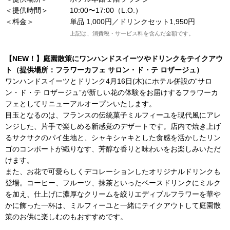
＜提供時間＞
10:00〜17:00（L.O.）
＜料金＞
単品 1,000円／ドリンクセット1,950円
上記は、消費税・サービス料を含んだ金額です。
【NEW！】庭園散策にワンハンドスイーツやドリンクをテイクアウ
ト（提供場所：フラワーカフェ サロン・ド・テ ロザージュ）
ワンハンドスイーツとドリンク4月16日(木)にホテル併設の“サロ
ン・ド・テ ロザージュ”が新しい花の体験をお届けするフラワーカ
フェとしてリニューアルオープンいたします。
目玉となるのは、フランスの伝統菓子ミルフィーユを現代風にアレ
ンジした、片手で楽しめる新感覚のデザートです。店内で焼き上げ
るサクサクのパイ生地と、シャキシャキとした食感を活かしたリン
ゴのコンポートが織りなす、芳醇な香りと味わいをお楽しみいただ
けます。
また、お花で可愛らしくデコレーションしたオリジナルドリンクも
登場。コーヒー、フルーツ、抹茶といったベースドリンクにミルク
を加え、仕上げに濃厚なクリームを絞りエディブルフラワーを華や
かに飾った一杯は、ミルフィーユと一緒にテイクアウトして庭園散
策のお供に楽しむのもおすすめです。