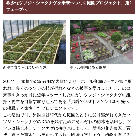
希少なツツジ・シャクナゲを未来へつなぐ庭園プロジェクト、第2
フェーズへ
新潟で育てられている苗木
ホテル庭園にある圃場
2014年、箱根での記録的な大雪により、ホテル庭園は一面が雪に覆
われ、多くのツツジの枝が折れるなどの被害を受けました。この出
来事をきっかけに翌年スタートしたのが、ツツジ・シャクナゲの維
持・再生を目指す取り組みである「男爵の100年ツツジ 100年先へ
の挑戦」と命名したプロジェクトです。
この活動では、男爵別邸時代から庭園とともに受け継がれてきたツ
ツジ・シャクナゲのDNAを残すためにそれぞれの穂木を活用し、ツ
ツジは挿し木、シャクナゲは接ぎ木によって、新潟の花卉農家で育
成。育った苗木はホテルへ戻され、圃場（ほじょう：植物を育てる