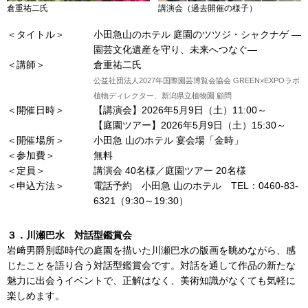
倉重祐二氏
講演会（過去開催の様子）
＜タイトル＞
小田急山のホテル 庭園のツツジ・シャクナゲ ―
園芸文化遺産を守り、未来へつなぐ―
＜講師＞
倉重祐二氏
公益社団法人2027年国際園芸博覧会協会 GREEN×EXPOラボ
植物ディレクター、新潟県立植物園 顧問
＜開催日時＞
【講演会】2026年5月9日（土）11:00～
【庭園ツアー】2026年5月9日（土）15:30～
＜開催場所＞
小田急 山のホテル 宴会場「金時」
＜参加費＞
無料
＜定員＞
講演会 40名様／庭園ツアー 20名様
＜申込方法＞
電話予約 小田急 山のホテル TEL：0460-83-
6321（9:30～19:30）
３．川瀬巴水 対話型鑑賞会
岩﨑男爵別邸時代の庭園を描いた川瀬巴水の版画を眺めながら、感
じたことを語り合う対話型鑑賞会です。対話を通して作品の新たな
魅力に出会うイベントで、正解はなく、美術知識がなくても気軽に
楽しめます。