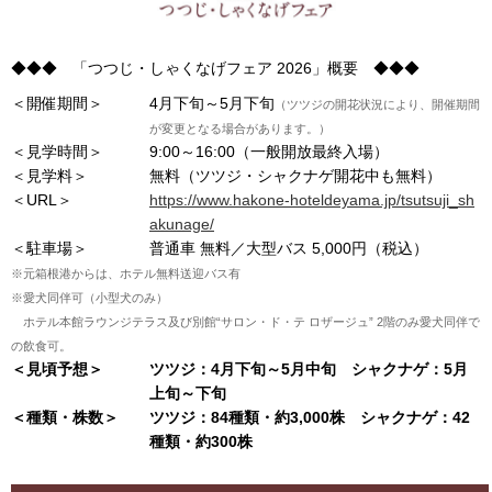
◆◆◆ 「つつじ・しゃくなげフェア 2026」概要 ◆◆◆
＜開催期間＞
4月下旬～5月下旬
（ツツジの開花状況により、開催期間
が変更となる場合があります。）
＜見学時間＞
9:00～16:00（一般開放最終入場）
＜見学料＞
無料（ツツジ・シャクナゲ開花中も無料）
＜URL＞
https://www.hakone-hoteldeyama.jp/tsutsuji_sh
akunage/
＜駐車場＞
普通車 無料／大型バス 5,000円（税込）
※元箱根港からは、ホテル無料送迎バス有
※愛犬同伴可（小型犬のみ）
ホテル本館ラウンジテラス及び別館“サロン・ド・テ ロザージュ” 2階のみ愛犬同伴で
の飲食可。
＜見頃予想＞
ツツジ：4月下旬～5月中旬 シャクナゲ：5月
上旬～下旬
＜種類・株数＞
ツツジ：84種類・約3,000株 シャクナゲ：42
種類・約300株