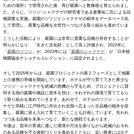
ための場所）で管理された後、再び庭園へと数株植え替えられまし
た。さらに、ツツジ･シャクナゲの研究者である倉重祐二氏による品
種調査も実施。庭園のツツジとシャクナゲの樹木をデータベース化
して管理し、貴重な品種を次世代へつなげる取り組みも進めていま
す。
こうした活動により、庭園には非常に貴重な品種が存在することが
明らかになり、「生きた文化財」として高く評価され、2022年に
「
庭園のツツジ
」が、2023年には「
庭園のシャクナゲ
」が「日本植
物園協会ナショナルコレクション」に認定されました。
そして2025年からは、庭園プロジェクトの第２フェーズとして他園
との連携の準備を開始しています。ホテルが守り育ててきた希少な
ツツジ・シャクナゲを絶滅の危機から守るため、プロジェクトに賛
同する他の庭園や施設に苗木を預け、それぞれの環境で育ててもら
う取り組みを進めていきます。あわせて、ホテルのツツジ・シャク
ナゲと同様に江戸時代に作出され全国へ広まった古品種の穂木を収
集し、庭園に迎え入れて育てていくことも計画しています。失われ
つつある品種を未来へつなぐ、新たな挑戦でもあります。
今後は、苗木の育成に適した環境や方法を探りながら絶滅のおそれ
のある品種を守る体制づくりを進めるとともに、近い将来にはホテ