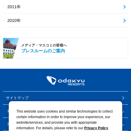
2011年
2010年
メディア・
マスコミの皆様へ
プレスルーム
のご案内
サイトマップ
箱根・御殿場地区 ホテル
This website uses cookies and similar technologies to collect
certain information in order to improve your experience, our
website/services, and provide you with appropriate
県央地区 ホテル
information. For details, please refer to our
Privacy Policy
.