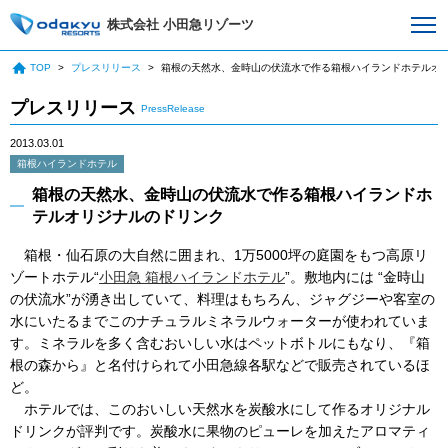
株式会社 小田急リゾーツ
TOP
プレスリリース
箱根の天然水、金時山の伏流水で作る箱根ハイランドホテルオ
プレスリリース
PressRelease
2013.03.01
箱根ハイランドホテル
箱根の天然水、金時山の伏流水で作る箱根ハイランドホ
テルオリジナルのドリンク
箱根・仙石原の大自然に囲まれ、1万5000坪の庭園をもつ高原リ
ゾートホテル“
小田急 箱根ハイランドホテル
”。敷地内には “金時山
の伏流水”が湧き出していて、料理はもちろん、ジャグジーや客室の
水にいたるまでこのナチュラルミネラルウォーターが使われていま
す。ミネラルを多く含むおいしい水はペットボトルにもなり、『箱
根の森から』と名付けられて小田急線各駅などで販売されているほ
ど。
ホテルでは、このおいしい天然水を炭酸水にして作るオリジナル
ドリンクが評判です。炭酸水に果物のピューレを加えたアロマティ